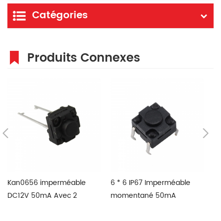
Catégories
Produits Connexes
Kan0656 imperméable
6 * 6 IP67 Imperméable
12
DC12V 50mA Avec 2
momentané 50mA
m
broches TACT
120VDC SMD changement
co