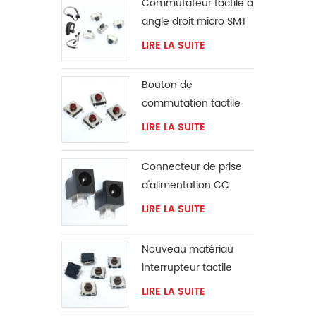
Commutateur tactile à
angle droit micro SMT
LIRE LA SUITE
Bouton de
commutation tactile
rouge à montage en
LIRE LA SUITE
Surface 6x6mm
Connecteur de prise
d'alimentation CC
LIRE LA SUITE
Nouveau matériau
interrupteur tactile
SMD 12*12 IP67
LIRE LA SUITE