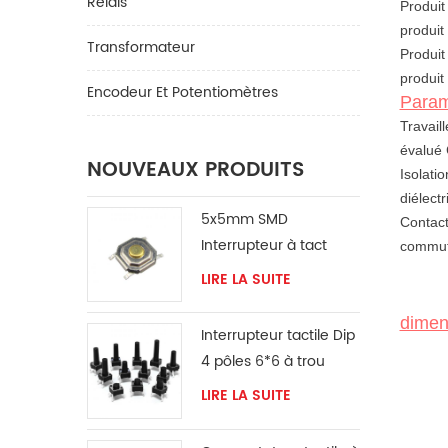
Relais
Produi
produit
Transformateur
Produit
produit
Encodeur Et Potentiomètres
Param
Travail
évalué
NOUVEAUX PRODUITS
Isolati
diélect
5x5mm SMD
Contac
Interrupteur à tact
commut
pour ventilateur
LIRE LA SUITE
dimen
Interrupteur tactile Dip
4 pôles 6*6 à trou
traversant
LIRE LA SUITE