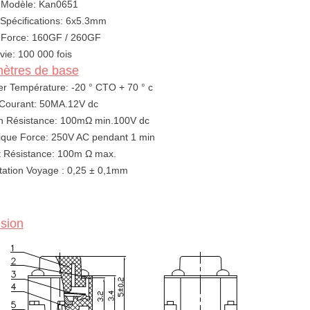
t Modèle: Kan0651
 Spécifications: 6x5.3mm
 Force: 160GF / 260GF
 vie: 100 000 fois
ètres de base
ler Température: -20 ° CTO + 70 ° c
 Courant: 50MA.12V dc
on Résistance: 100mΩ min.100V dc
rique Force: 250V AC pendant 1 min
t Résistance: 100m Ω max.
ation
Voyage
: 0,25 ± 0,1mm
sion