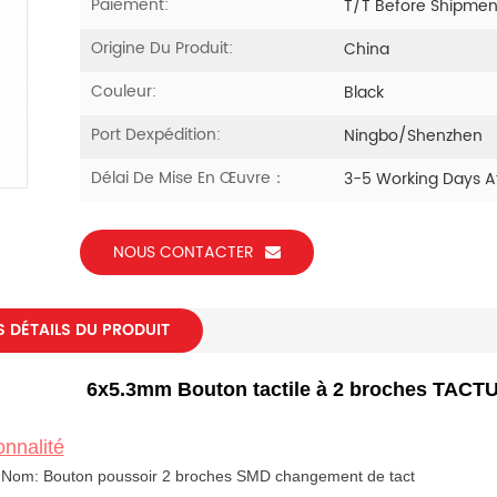
Paiement:
T/T Before Shipmen
Origine Du Produit:
China
Couleur:
Black
Port Dexpédition:
Ningbo/Shenzhen
Délai De Mise En Œuvre：
3-5 Working Days A
NOUS CONTACTER
S DÉTAILS DU PRODUIT
6x5.3mm Bouton tactile à 2 broches TA
onnalité
 Nom: Bouton poussoir 2 broches SMD changement de tact