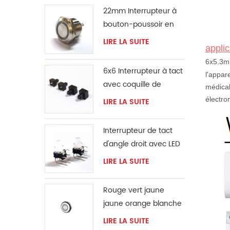
22mm Interrupteur à
bouton-poussoir en
métal
LIRE LA SUITE
applic
6x5.3mm
6x6 Interrupteur à tact
l'appar
avec coquille de
médical
protection
électro
LIRE LA SUITE
Interrupteur de tact
d'angle droit avec LED
LIRE LA SUITE
Rouge vert jaune
jaune orange blanche
bouton LED Bague
LIRE LA SUITE