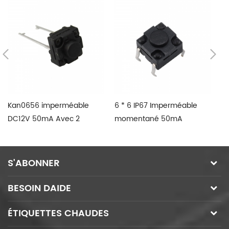
Kan0656 imperméable
6 * 6 IP67 Imperméable
12
DC12V 50mA Avec 2
momentané 50mA
m
broches TACT
120VDC SMD changement
co
de tact
S'ABONNER
BESOIN DAIDE
ÉTIQUETTES CHAUDES