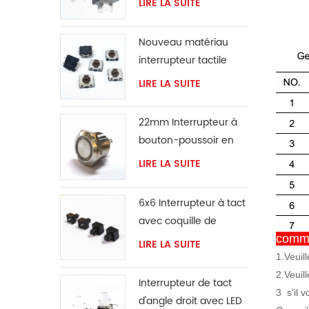
LIRE LA SUITE
Nouveau matériau
interrupteur tactile
SMD 12*12 IP67
LIRE LA SUITE
22mm Interrupteur à
bouton-poussoir en
métal
LIRE LA SUITE
6x6 Interrupteur à tact
avec coquille de
protection
commut
LIRE LA SUITE
1.Veuil
2.Veuil
Interrupteur de tact
3
s'il 
d'angle droit avec LED