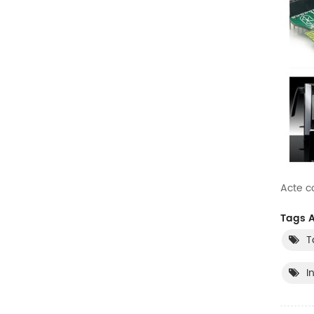
Acte c
Tags A
T
I