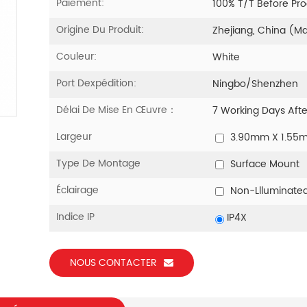
Paiement:
100% T/T Before Pr
Origine Du Produit:
Zhejiang, China (M
Couleur:
White
Port Dexpédition:
Ningbo/Shenzhen
Délai De Mise En Œuvre：
7 Working Days Aft
Largeur
3.90mm X 1.55
Type De Montage
Surface Mount
Éclairage
Non-Llluminate
Indice IP
IP4X
NOUS CONTACTER