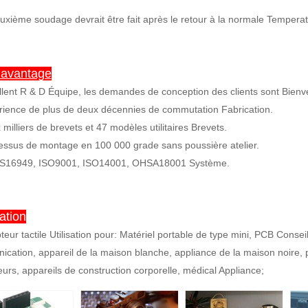
uxième soudage devrait être fait après le retour à la normale Tempera
 avantage
llent R & D Équipe, les demandes de conception des clients sont Bienv
rience de plus de deux décennies de commutation Fabrication.
 milliers de brevets et 47 modèles utilitaires Brevets.
essus de montage en 100 000 grade sans poussière atelier.
TS16949, ISO9001, ISO14001, OHSA18001 Système.
ation
pteur tactile Utilisation pour: Matériel portable de type mini, PCB Conse
cation, appareil de la maison blanche, appliance de la maison noire, pe
eurs, appareils de construction corporelle, médical Appliance;