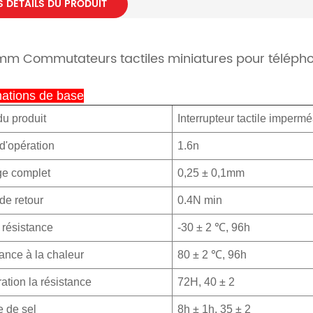
S DÉTAILS DU PRODUIT
mm Commutateurs tactiles miniatures pour téléph
mations de base
u produit
Interrupteur tactile imperm
 d'opération
1.6n
e complet
0,25 ± 0,1mm
 de retour
0.4N min
e résistance
-30 ± 2 ℃, 96h
tance à la chaleur
80 ± 2 ℃, 96h
ration la résistance
72H, 40 ± 2
 de sel
8h ± 1h, 35 ± 2