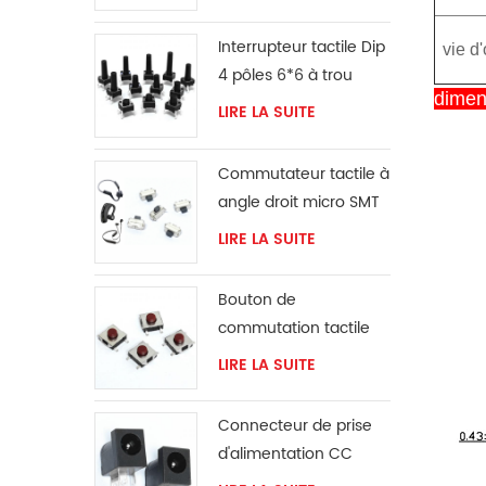
Interrupteur tactile Dip
vie d
4 pôles 6*6 à trou
dimen
traversant
LIRE LA SUITE
Commutateur tactile à
angle droit micro SMT
LIRE LA SUITE
Bouton de
commutation tactile
rouge à montage en
LIRE LA SUITE
Surface 6x6mm
Connecteur de prise
d'alimentation CC