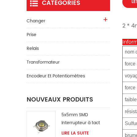
CATÉGORIES
LE
Changer
2 * 4
Prise
Infor
Relais
nom d
Transformateur
force
Encodeur Et Potentiomètres
voyag
force
NOUVEAUX PRODUITS
faibl
résis
5x5mm SMD
Interrupteur à tact
Sulfu
pour ventilateur
LIRE LA SUITE
brume