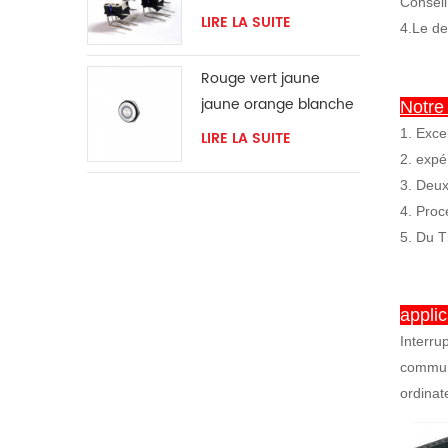
Conseil
LIRE LA SUITE
4.Le de
Rouge vert jaune
jaune orange blanche
Notre
bouton LED Bague
1. Exce
LIRE LA SUITE
momentanée
2. expé
3. Deux
4. Proc
5. Du 
applic
Interru
communi
ordinat