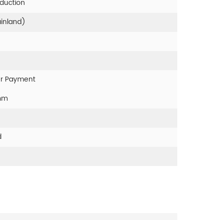
oduction
ainland)
er Payment
mm
d