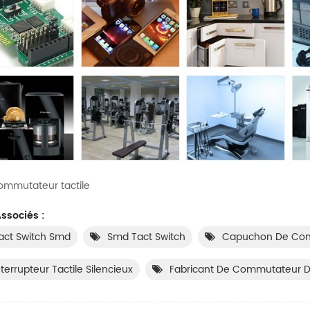
ommutateur tactile
ssociés :
act Switch Smd
Smd Tact Switch
Capuchon De Com
nterrupteur Tactile Silencieux
Fabricant De Commutateur D