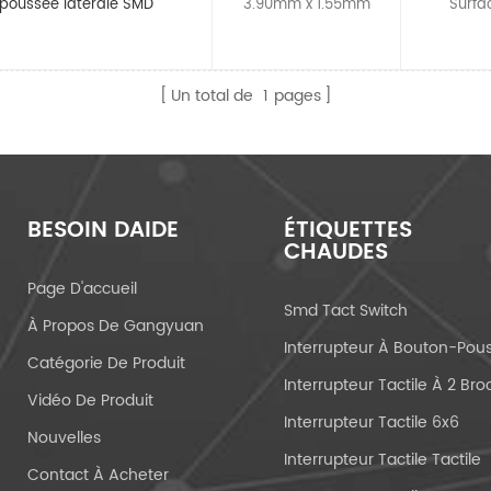
 poussée latérale SMD
3.90mm x 1.55mm
Surfa
Un total de
1
pages
BESOIN DAIDE
ÉTIQUETTES
CHAUDES
Page D'accueil
Smd Tact Switch
À Propos De Gangyuan
Catégorie De Produit
Vidéo De Produit
Interrupteur Tactile 6x6
Nouvelles
Interrupteur Tactile Tactile
Contact À Acheter