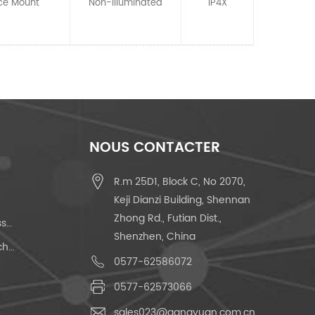
ce Mount
Non-llluminated
IP4X
NOUS CONTACTER
R.m 25D1, Block C, No 2070,
Keji Dianzi Building, Shennan
Zhong Rd., Futian Dist.,
Interrupteur À Bouton-Poussoir
Shenzhen, China
Interrupteur Tactile À 2 Broches
0577-62586072
0577-62573066
sales023@gangyuan.com.cn