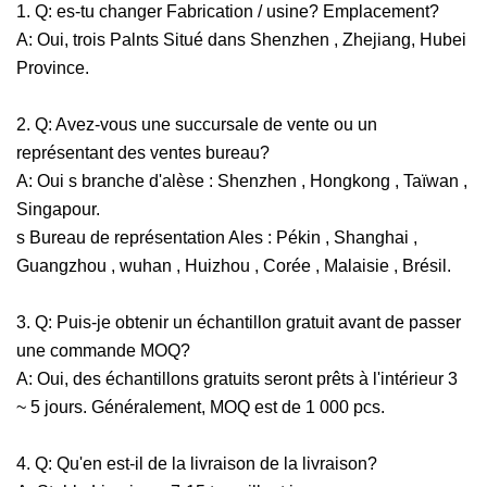
1.
Q: es-tu
changer
Fabrication / usine? Emplacement?
A: Oui, trois Palnts Situé dans Shenzhen , Zhejiang, Hubei
Province.
2.
Q: Avez-vous une succursale de vente ou un
représentant des ventes bureau?
A: Oui
s
branche d'alèse
: Shenzhen
,
Hongkong
,
Taïwan
,
Singapour.
s
Bureau de représentation Ales
: Pékin
,
Shanghai
,
Guangzhou
,
wuhan
,
Huizhou
,
Corée
,
Malaisie
,
Brésil.
3.
Q: Puis-je obtenir un échantillon gratuit avant de passer
une commande MOQ?
A: Oui, des échantillons gratuits seront prêts à l'intérieur 3
~ 5 jours.
Généralement,
MOQ est de 1 000 pcs.
4.
Q: Qu'en est-il de la livraison de la livraison?