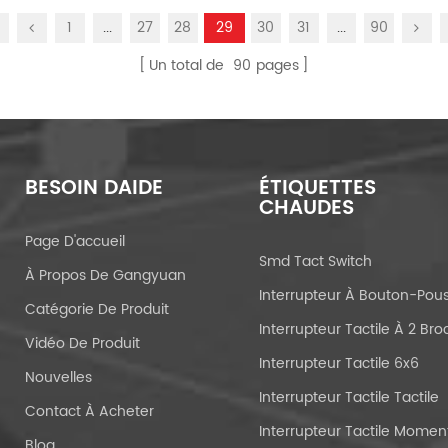
1
...
27
28
29
30
31
...
90
Un total de
90
pages
BESOIN DAIDE
ÉTIQUETTES
CHAUDES
Page D'accueil
Smd Tact Switch
À Propos De Gangyuan
Catégorie De Produit
Vidéo De Produit
Interrupteur Tactile 6x6
Nouvelles
Interrupteur Tactile Tactile
Contact À Acheter
Blog