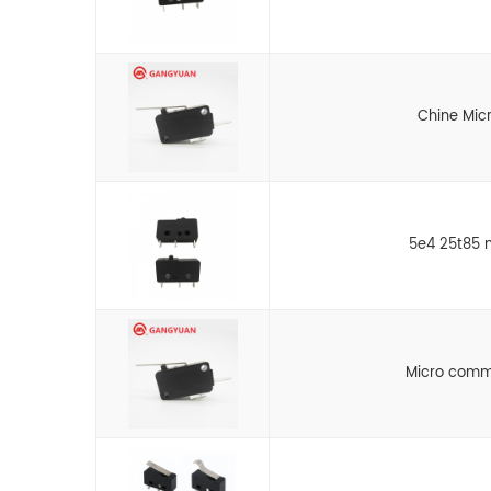
Chine Mic
5e4 25t85 
Micro comm