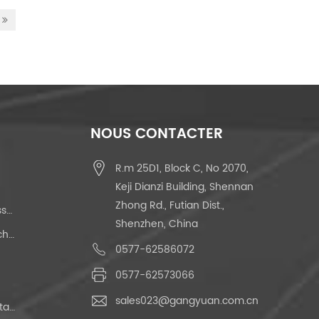
NOUS CONTACTER
R.m 25D1, Block C, No 2070,
Keji Dianzi Building, Shennan
Zhong Rd., Futian Dist.,
Interrupteur À Bouton-Poussoir
Shenzhen, China
Interrupteur Tactile À 2 Broches
0577-62586072
0577-62573066
sales023@gangyuan.com.cn
Interrupteur Tactile Momentané