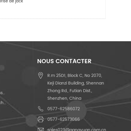
rise de jack
NOUS CONTACTER
R.m 25D1, Block C, No 2070,
Keji Dianzi Building, Shennan
Zhong Rd., Futian Dist.,
Interrupteur À Bouton-Poussoir
Shenzhen, China
Interrupteur Tactile À 2 Broches
0577-62586072
0577-62573066
sales023@gangyuan.com.cn