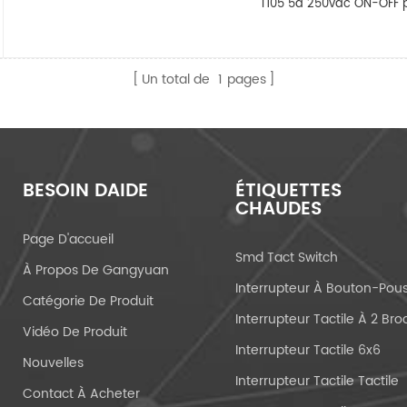
T105 5a 250vac ON-OFF p
Un total de
1
pages
BESOIN DAIDE
ÉTIQUETTES
CHAUDES
Page D'accueil
Smd Tact Switch
À Propos De Gangyuan
Catégorie De Produit
Vidéo De Produit
Interrupteur Tactile 6x6
Nouvelles
Interrupteur Tactile Tactile
Contact À Acheter