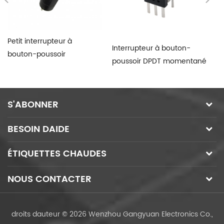
Petit interrupteur à
Interrupteur à bouton-
PB
bouton-poussoir
poussoir DPDT momentané
po
momentané rouge
sans verrouillage
S'ABONNER
BESOIN DAIDE
ÉTIQUETTES CHAUDES
NOUS CONTACTER
droits dauteur © 2026 Wenzhou Gangyuan Electronics Co.,